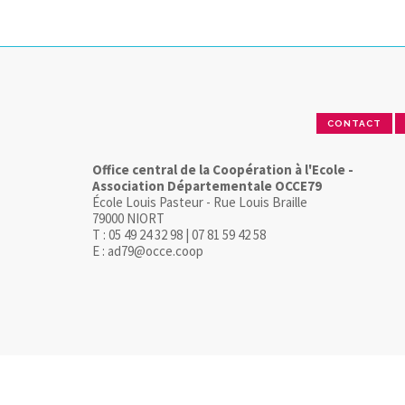
CONTACT
Office central de la Coopération à l'Ecole -
Association Départementale OCCE79
École Louis Pasteur - Rue Louis Braille
79000 NIORT
T : 05 49 24 32 98 | 07 81 59 42 58
E : ad79@occe.coop